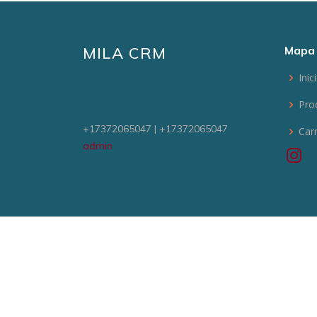
MILA CRM
Mapa 
Inic
Pro
+17372065047 | +17372065047
Car
admin