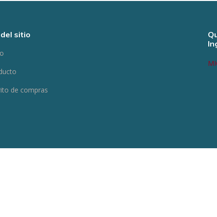
del sitio
Qu
In
io
MI
ducto
rito de compras