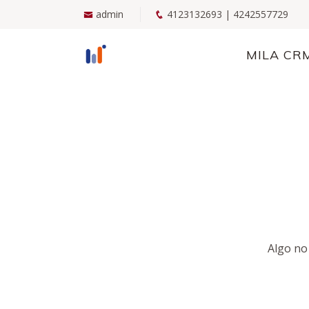
admin
4123132693 | 4242557729
MILA CR
Algo no